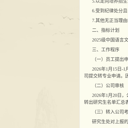
5.以定向培养招
6.受到纪律处分
7.其他无正当理
二、指标计划
2025级中国语
三、工作程序
（一）员工提出
2026年1月1
司提交转专业申请。
（二）公司审核
2026年1月2
转出研究生名单汇总
（三）转入公司
研究生处对上报