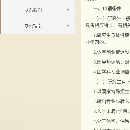
一、申请条件
联系我们
（一）研究生一
具备相应特长、有相
办公指南
1.研究生身体健
业学习的。
2.休学创业或退
3.因导师调离、
4.因学科专业调
（二）研究生有
1.以国家特殊招
2.转出专业与转
3.入学未满1学期
4.处于休学、保