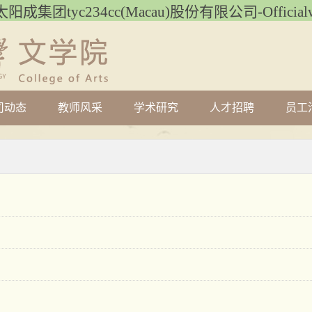
阳成集团tyc234cc(Macau)股份有限公司-Officialwe
司动态
教师风采
学术研究
人才招聘
员工