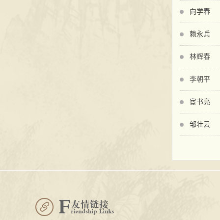
向学春
赖永兵
林辉春
李朝平
宦书亮
邹壮云