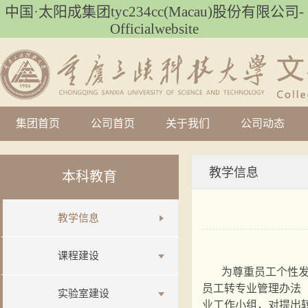
中国·太阳成集团tyc234cc(Macau)股份有限公司-
Officialwebsite
集团首页
公司首页
关于我们
公司动态
教学信息
本科教育
教学信息
课程建设
为尊重员工个性
员工转专业管理办法（2
实验室建设
业工作小组，对提出