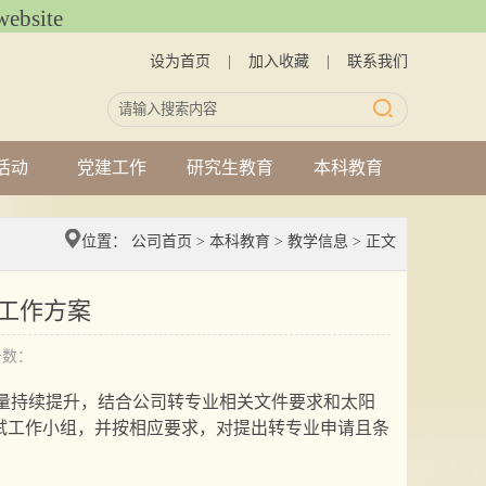
bsite
设为首页
|
加入收藏
|
联系我们
活动
党建工作
研究生教育
本科教育
位置：
公司首页
>
本科教育
>
教学信息
> 正文
试工作方案
击数：
量持续提升，结合公司转专业相关文件要求和太阳
业面试工作小组，并按相应要求，对提出转专业申请且条